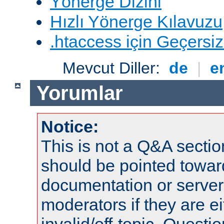
Yönerge Dizini
Hızlı Yönerge Kılavuzu
.htaccess için Geçersizl
Mevcut Diller:
de
|
e
Yorumlar
Notice:
This is not a Q&A sect
should be pointed towar
documentation or serve
moderators if they are 