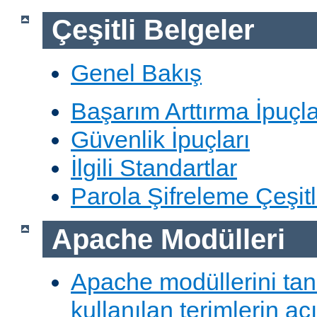
Çeşitli Belgeler
Genel Bakış
Başarım Arttırma İpuçla
Güvenlik İpuçları
İlgili Standartlar
Parola Şifreleme Çeşitl
Apache Modülleri
Apache modüllerini ta
kullanılan terimlerin aç