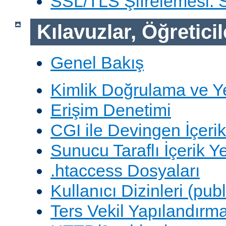
SSL/TLS Şifrelemesi:
Kılavuzlar, Öğreticil
Genel Bakış
Kimlik Doğrulama ve Y
Erişim Denetimi
CGI ile Devingen İçerik
Sunucu Taraflı İçerik Y
.htaccess Dosyaları
Kullanıcı Dizinleri (pub
Ters Vekil Yapılandırm