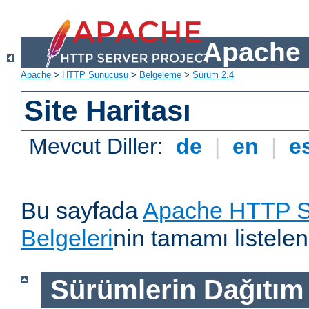
Apache 
Apache
>
HTTP Sunucusu
>
Belgeleme
>
Sürüm 2.4
Site Haritası
Mevcut Diller:
de
|
en
|
e
Bu sayfada
Apache HTTP S
Belgeleri
nin tamamı listelen
Sürümlerin Dağıtım B