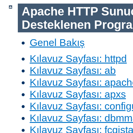
Apache HTTP Sunu
Desteklenen Progra
Genel Bakış
Kılavuz Sayfası: httpd
Kılavuz Sayfası: ab
Kılavuz Sayfası: apach
Kılavuz Sayfası: apxs
Kılavuz Sayfası: config
Kılavuz Sayfası: dbm
Kılavuz Sayfası: fcgista