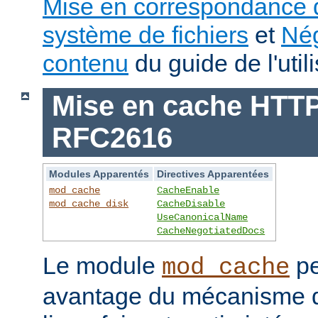
Mise en correspondance 
système de fichiers
et
Nég
contenu
du guide de l'utili
Mise en cache HTTP 
RFC2616
Modules Apparentés
Directives Apparentées
mod_cache
CacheEnable
mod_cache_disk
CacheDisable
UseCanonicalName
CacheNegotiatedDocs
Le module
pe
mod_cache
avantage du mécanisme 