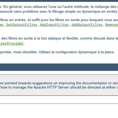
ique. En général, vous utiliserez l'une ou l'autre méthode; le mélange d
e associé sans problème avec le filtrage simple ou dynamique en sortie)
tres en entrée, et suffit pour les filtres en sortie pour lesquels vous a
,
,
,
,
er
SetOutputFilter
AddInputFilter
AddOutputFilter
Remove
filtres en sortie à la fois statique et flexible, comme discuté dans 
.
lterProvider
ortée, mais obsolète. Utilisez la configuration dynamique à la place.
be pointed towards suggestions on improving the documentation or ser
n how to manage the Apache HTTP Server should be directed at either ou