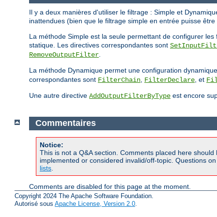
Il y a deux manières d'utiliser le filtrage : Simple et Dynam
inattendues (bien que le filtrage simple en entrée puisse êtr
La méthode Simple est la seule permettant de configurer les fil
statique. Les directives correspondantes sont
SetInputFilt
.
RemoveOutputFilter
La méthode Dynamique permet une configuration dynamique des 
correspondantes sont
,
, et
FilterChain
FilterDeclare
Fi
Une autre directive
est encore supp
AddOutputFilterByType
Commentaires
Notice:
This is not a Q&A section. Comments placed here should 
implemented or considered invalid/off-topic. Questions o
lists
.
Comments are disabled for this page at the moment.
Copyright 2024 The Apache Software Foundation.
Autorisé sous
Apache License, Version 2.0
.