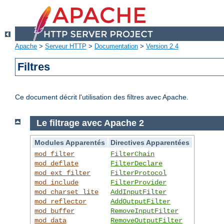
Apache
>
Serveur HTTP
>
Documentation
>
Version 2.4
Filtres
Ce document décrit l'utilisation des filtres avec Apache.
Le filtrage avec Apache 2
Modules Apparentés
Directives Apparentées
mod_filter
FilterChain
mod_deflate
FilterDeclare
mod_ext_filter
FilterProtocol
mod_include
FilterProvider
mod_charset_lite
AddInputFilter
mod_reflector
AddOutputFilter
mod_buffer
RemoveInputFilter
mod_data
RemoveOutputFilter