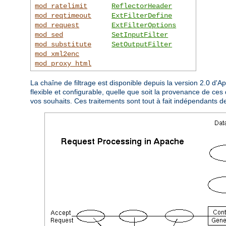
mod_ratelimit
ReflectorHeader
mod_reqtimeout
ExtFilterDefine
mod_request
ExtFilterOptions
mod_sed
SetInputFilter
mod_substitute
SetOutputFilter
mod_xml2enc
mod_proxy_html
La chaîne de filtrage est disponible depuis la version 2.0 d'
flexible et configurable, quelle que soit la provenance de ces 
vos souhaits. Ces traitements sont tout à fait indépendants d