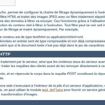
pache, permet de configurer la chaîne de filtrage dynamiquement à l'exé
iltre HTML et traiter des images JPEG avec un filtre totalement sépar
e des données à filtrer va envoyer. Ceci fonctionne grâce à l'utilisation 
ction du contenu réel à filtrer à l'exécution. Tout filtre peut se voir soi
eur de filtrage et inséré dynamiquement. Par exemple,
e contenu est de type text/html ou application/xhtml+xml
s données en entrée sont de type compressible et non déjà compressée
nséré que si le document texte n'est pas déjà dans le jeu de caractères
e HTTP
t traitement par le serveur, ainsi que les contenus issus du serveur avan
ur traiter les requêtes des clients avant de les renvoyer directement à ce
nts, et en répercute le corps dans la requête POST constituant la répon
tie.
e web s'exécutant à l'intérieur de la pile d'un serveur d'applications, où
e, on peut utiliser le module
pour fournir un service géné
mod_deflate
e transformation d'images.