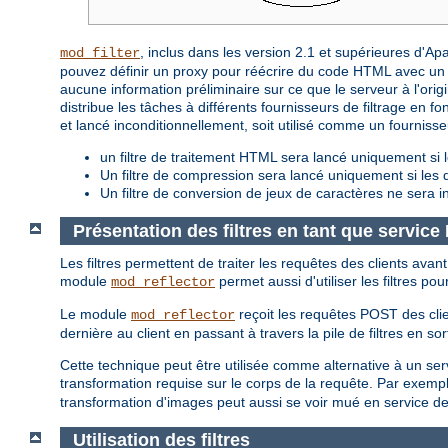
, inclus dans les version 2.1 et supérieures d'A
mod_filter
pouvez définir un proxy pour réécrire du code HTML avec un f
aucune information préliminaire sur ce que le serveur à l'origin
distribue les tâches à différents fournisseurs de filtrage en fon
et lancé inconditionnellement, soit utilisé comme un fourniss
un filtre de traitement HTML sera lancé uniquement si l
Un filtre de compression sera lancé uniquement si le
Un filtre de conversion de jeux de caractères ne sera i
Présentation des filtres en tant que servic
Les filtres permettent de traiter les requêtes des clients avan
module
permet aussi d'utiliser les filtres po
mod_reflector
Le module
reçoit les requêtes POST des clie
mod_reflector
dernière au client en passant à travers la pile de filtres en sor
Cette technique peut être utilisée comme alternative à un servic
transformation requise sur le corps de la requête. Par exempl
transformation d'images peut aussi se voir mué en service d
Utilisation des filtres