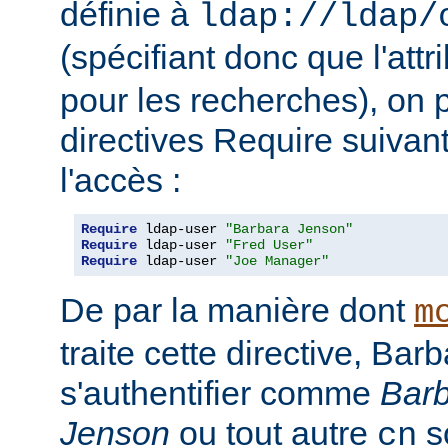
définie à
ldap://ldap/
(spécifiant donc que l'attr
pour les recherches), on p
directives Require suivan
l'accès :
Require
 ldap-user 
"Barbara Jenson"
Require
 ldap-user 
"Fred User"
Require
 ldap-user 
"Joe Manager"
De par la manière dont
m
traite cette directive, Ba
s'authentifier comme
Bar
Jenson
ou tout autre
so
cn