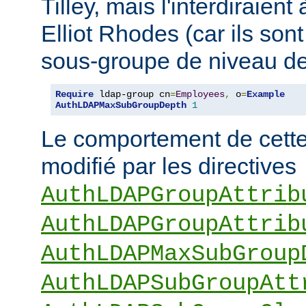
Tilley, mais l'interdiraie
Elliot Rhodes (car ils son
sous-groupe de niveau de
Require
 ldap-group cn
=
Employees
,
 o
=
Example
AuthLDAPMaxSubGroupDepth
1
Le comportement de cette 
modifié par les directives
AuthLDAPGroupAttrib
AuthLDAPGroupAttrib
AuthLDAPMaxSubGroup
AuthLDAPSubGroupAtt