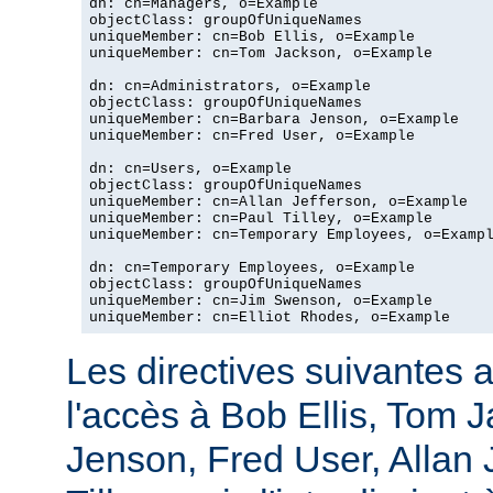
dn: cn=Managers, o=Example

objectClass: groupOfUniqueNames

uniqueMember: cn=Bob Ellis, o=Example

uniqueMember: cn=Tom Jackson, o=Example

dn: cn=Administrators, o=Example

objectClass: groupOfUniqueNames

uniqueMember: cn=Barbara Jenson, o=Example

uniqueMember: cn=Fred User, o=Example

dn: cn=Users, o=Example

objectClass: groupOfUniqueNames

uniqueMember: cn=Allan Jefferson, o=Example

uniqueMember: cn=Paul Tilley, o=Example

uniqueMember: cn=Temporary Employees, o=Exampl
dn: cn=Temporary Employees, o=Example

objectClass: groupOfUniqueNames

uniqueMember: cn=Jim Swenson, o=Example

uniqueMember: cn=Elliot Rhodes, o=Example
Les directives suivantes a
l'accès à Bob Ellis, Tom 
Jenson, Fred User, Allan J