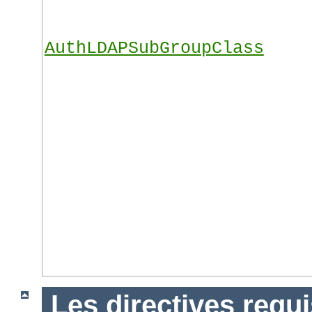
AuthLDAPSubGroupClass
Les directives requ