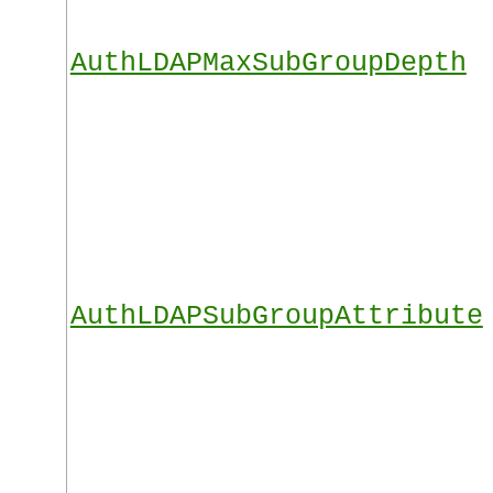
AuthLDAPMaxSubGroupDepth
AuthLDAPSubGroupAttribute