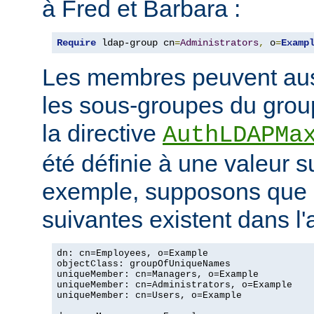
à Fred et Barbara :
Require
 ldap-group cn
=
Administrators
,
 o
=
Examp
Les membres peuvent aus
les sous-groupes du grou
la directive
AuthLDAPMa
été définie à une valeur s
exemple, supposons que 
suivantes existent dans l
dn: cn=Employees, o=Example

objectClass: groupOfUniqueNames

uniqueMember: cn=Managers, o=Example

uniqueMember: cn=Administrators, o=Example

uniqueMember: cn=Users, o=Example
