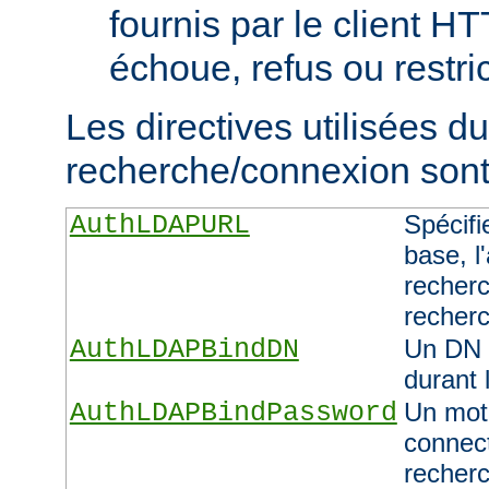
fournis par le client H
échoue, refus ou restric
Les directives utilisées d
recherche/connexion sont 
AuthLDAPURL
Spécifi
base, l'
recherc
recher
AuthLDAPBindDN
Un DN 
durant 
AuthLDAPBindPassword
Un mot 
connect
recher