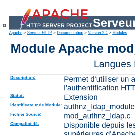
Serveu
Apache
>
Serveur HTTP
>
Documentation
>
Version 2.4
>
Modules
Module Apache mod
Langues 
Permet d'utiliser un
Description:
l'authentification HT
Extension
Statut:
authnz_ldap_module
Identificateur de Module:
mod_authnz_ldap.c
Fichier Source:
Disponible depuis les
Compatibilité:
supérieures d'Apach